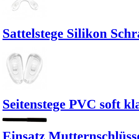
Sattelstege Silikon Sc
Seitenstege PVC soft k
Einsatz Mutternschlüss