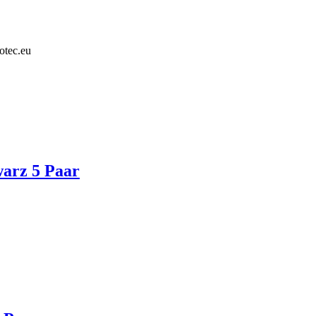
otec.eu
arz 5 Paar