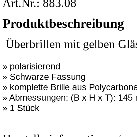
Art.Nr.: 883.08
Produktbeschreibung
Überbrillen mit gelben Gläs
» polarisierend
» Schwarze Fassung
» komplette Brille aus Polycarbona
» Abmessungen: (B x H x T): 14
» 1 Stück