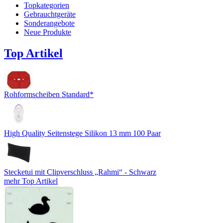
Topkategorien
Gebrauchtgeräte
Sonderangebote
Neue Produkte
Top Artikel
Rohformscheiben Standard*
High Quality Seitenstege Silikon 13 mm 100 Paar
Stecketui mit Clipverschluss „Rahmi“ - Schwarz
mehr Top Artikel