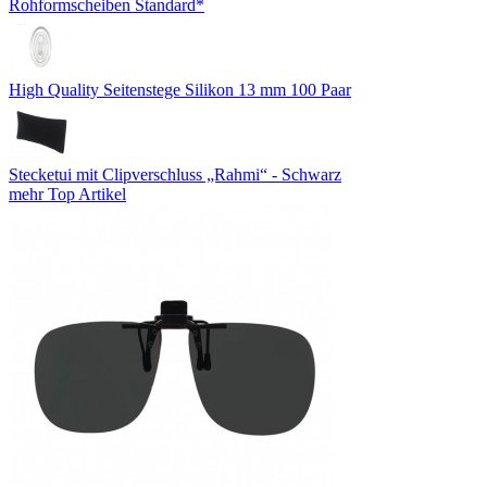
Rohformscheiben Standard*
High Quality Seitenstege Silikon 13 mm 100 Paar
Stecketui mit Clipverschluss „Rahmi“ - Schwarz
mehr Top Artikel