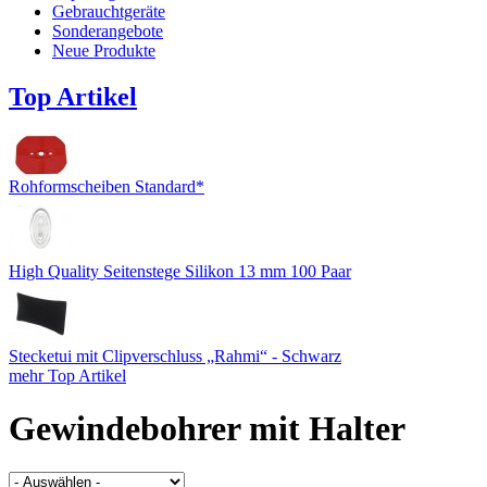
Gebrauchtgeräte
Sonderangebote
Neue Produkte
Top Artikel
Rohformscheiben Standard*
High Quality Seitenstege Silikon 13 mm 100 Paar
Stecketui mit Clipverschluss „Rahmi“ - Schwarz
mehr Top Artikel
Gewindebohrer mit Halter