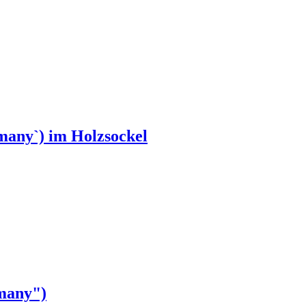
any`) im Holzsockel
many")