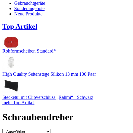
Gebrauchtgeräte
Sonderangebote
Neue Produkte
Top Artikel
Rohformscheiben Standard*
High Quality Seitenstege Silikon 13 mm 100 Paar
Stecketui mit Clipverschluss „Rahmi“ - Schwarz
mehr Top Artikel
Schraubendreher